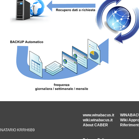
www.winabacus.it
WINABACUS
wiki.winabacus.it
Wiki Appro
About CABER
Riferiment
STINATARIO KRRH6B9