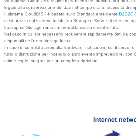
WinAbacus CloudDISK
risolve il problema del backup offrendo al
legate alla conservazione dei dati nel tempo e alla necessità di i
Il sistema CloudDISK è basato sullo Standard emergente
D2D2C (D
di sicurezza sul sistema locale, su Storage o Server di rete con spaz
backup su Storage remoti in modalità sicura e controllata.
Nel caso in cui sia necessario recuperare rapidamente dati da co
disponibili nell’area storage locale.
In caso di completa anomalia hardware, nel caso in cui il server o 
furto o distruzione per incendio o altro evento imprevedibile, co
ultime copie integrali per un completo ripristino.