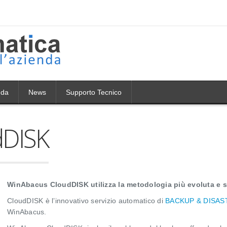
nda
News
Supporto Tecnico
dDISK
WinAbacus CloudDISK utilizza la metodologia più evoluta e s
CloudDISK è l’innovativo servizio automatico di
BACKUP & DISA
WinAbacus.