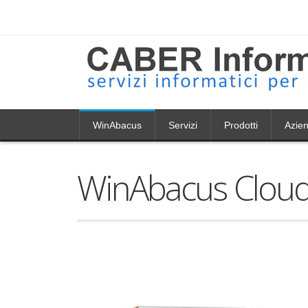
WinAbacus
Servizi
Prodotti
Azie
WinAbacus Clou