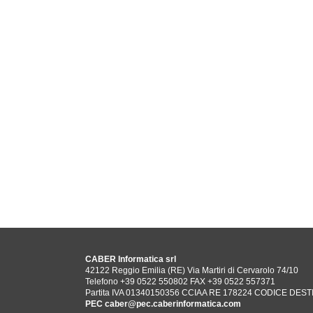
CABER Informatica srl
42122 Reggio Emilia (RE) Via Martiri di Cervarolo 74/10
Telefono +39 0522 550802
FAX +39 0522 557371
Partita IVA 01340150356 CCIAA RE 178224 CODICE DE
PEC
caber@pec.caberinformatica.com