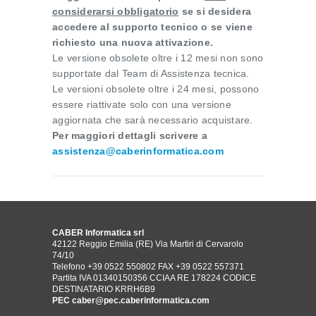
considerarsi obbligatorio
se si desidera
accedere al supporto tecnico o se viene
richiesto una nuova attivazione.
Le versione obsolete oltre i 12 mesi non sono
supportate dal Team di Assistenza tecnica.
Le versioni obsolete oltre i 24 mesi, possono
essere riattivate solo con una versione
aggiornata che sarà necessario acquistare.
Per maggiori dettagli scrivere a
assistenza@caberinformatica.com
CABER Informatica srl
42122 Reggio Emilia (RE) Via Martiri di Cervarolo
74/10
Telefono +39 0522 550802
FAX +39 0522 557371
Partita IVA 01340150356 CCIAA RE 178224 CODICE
DESTINATARIO KRRH6B9
PEC
caber@pec.caberinformatica.com