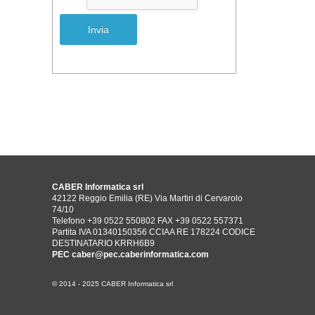
CABER Informatica srl
42122 Reggio Emilia (RE) Via Martiri di Cervarolo
74/10
Telefono +39 0522 550802
FAX +39 0522 557371
Partita IVA 01340150356 CCIAA RE 178224 CODICE
DESTINATARIO KRRH6B9
PEC
caber@pec.caberinformatica.com
© 2014 - 2025 CABER Informatica srl