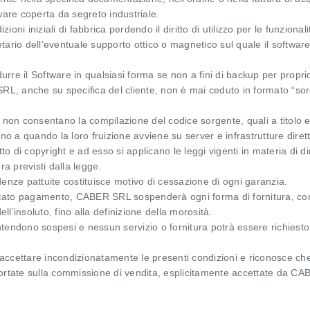
are coperta da segreto industriale.
zioni iniziali di fabbrica perdendo il diritto di utilizzo per le funzional
ietario dell’eventuale supporto ottico o magnetico sul quale il softwar
rre il Software in qualsiasi forma se non a fini di backup per propri
RL, anche su specifica del cliente, non è mai ceduto in formato “so
on consentano la compilazione del codice sorgente, quali a titolo es
fino a quando la loro fruizione avviene su server e infrastrutture di
 di copyright e ad esso si applicano le leggi vigenti in materia di diri
ra previsti dalla legge.
nze pattuite costituisce motivo di cessazione di ogni garanzia.
ncato pagamento, CABER SRL sospenderà ogni forma di fornitura, con
l’insoluto, fino alla definizione della morosità.
intendono sospesi e nessun servizio o fornitura potrà essere richies
i accettare incondizionatamente le presenti condizioni e riconosce che 
portate sulla commissione di vendita, esplicitamente accettate da CABE