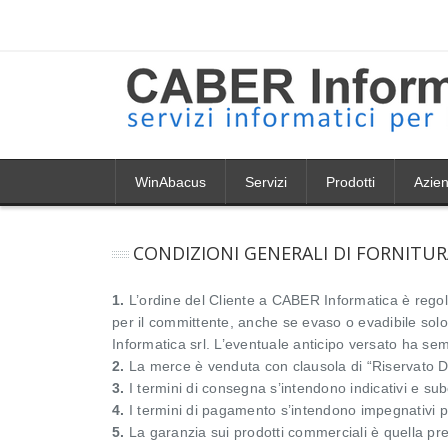
WinAbacus
Servizi
Prodotti
Azie
CONDIZIONI GENERALI DI FORNITUR
1.
L’ordine del Cliente a CABER Informatica è regola
per il committente, anche se evaso o evadibile solo 
Informatica srl. L’eventuale anticipo versato ha sempr
2.
La merce è venduta con clausola di “Riservato Do
3.
I termini di consegna s’intendono indicativi e sub
4.
I termini di pagamento s’intendono impegnativi pe
5.
La garanzia sui prodotti commerciali è quella pres