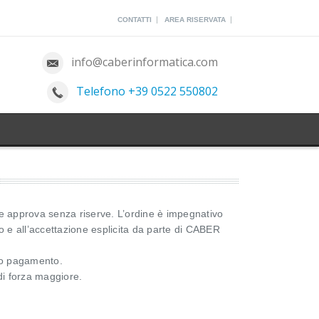
|
|
CONTATTI
AREA RISERVATA
info@caberinformatica.com
Telefono +39 0522 550802
te approva senza riserve. L’ordine è impegnativo
io e all’accettazione esplicita da parte di CABER
eto pagamento.
di forza maggiore.