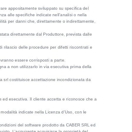
tware appositamente sviluppato su specifica del
za alle specifiche indicate nell’analisi o nella
ità per danni che, direttamente o indirettamente,
estata direttamente dal Produttore, prevista dalle
ilascio delle procedure per difetti riscontrati e
vranno essere corrisposti a parte.
gna a non utilizzarlo in via esecutiva prima della
a srl costituisce accettazione incondizionata da
 ed esecutiva. Il cliente accetta e riconosce che a
le modalità indicate nella Licenza d’Uso, con le
e condizioni del software prodotto da CABER SRL ed
quisto. L’acquirente acquisisce la proprietà del