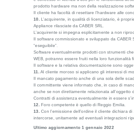
prodotto hardware ma non della realizzazione softw
Il cliente ha facoltà di resettare l’hardware alle condi
10.
L’acquirente, in qualità di licenziatario, è propr
Appliance rilasciate da CABER SRL.
L’acquirente si impegna esplicitamente a non riprodu
Il software commissionato e sviluppato da CABER S
“eseguibile”.
Software eventualmente prodotti con strumenti che n
WEB, potranno essere fruiti nella loro funzionalità 
Il software e la relativa documentazione sono oggetto
11.
Al cliente moroso si applicano gli interessi di mo
Il mancato pagamento anche di una sola delle scade
Il committente viene informato che, in caso di ma
anche se non direttamente relazionata all’oggetto del
Contratti di assistenza eventualmente in essere s’
12.
Foro competente è quello di Reggio Emilia.
13.
Con l’emissione dell’ordine il cliente dichiara d
intercorse, unitamente ad eventuali integrazioni ri
Ultimo aggiornamento 1 gennaio 2022