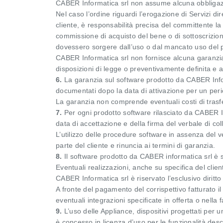
CABER Informatica srl non assume alcuna obbligazion
Nel caso l’ordine riguardi l’erogazione di Servizi 
cliente, è responsabilità precisa del committente la v
commissione di acquisto del bene o di sottoscrizio
dovessero sorgere dall’uso o dal mancato uso del p
CABER Informatica srl non fornisce alcuna garanzia im
disposizioni di legge o preventivamente definita e a
6.
La garanzia sul software prodotto da CABER Informa
documentati dopo la data di attivazione per un peri
La garanzia non comprende eventuali costi di trasf
7.
Per ogni prodotto software rilasciato da CABER Info
data di accettazione e della firma del verbale di col
L’utilizzo delle procedure software in assenza del 
parte del cliente e rinuncia ai termini di garanzia.
8.
Il software prodotto da CABER informatica srl è 
Eventuali realizzazioni, anche su specifica del cli
CABER Informatica srl è riservato l’esclusivo diritto
A fronte del pagamento del corrispettivo fatturato il 
eventuali integrazioni specificate in offerta o nella
9.
L’uso delle Appliance, dispositivi progettati per
è concesso in licenza d’uso per le funzionalità descr