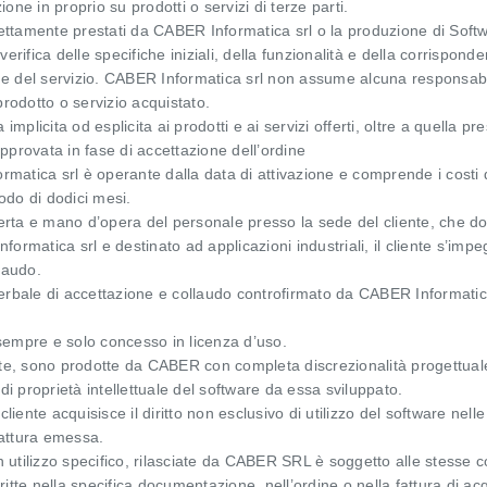
e in proprio su prodotti o servizi di terze parti.
direttamente prestati da CABER Informatica srl o la produzione di Sof
erifica delle specifiche iniziali, della funzionalità e della corrisponden
ne del servizio. CABER Informatica srl non assume alcuna responsabil
rodotto o servizio acquistato.
plicita od esplicita ai prodotti e ai servizi offerti, oltre a quella pr
pprovata in fase di accettazione dell’ordine
tica srl è operante dalla data di attivazione e comprende i costi di r
odo di dodici mesi.
erta e mano d’opera del personale presso la sede del cliente, che do
rmatica srl e destinato ad applicazioni industriali, il cliente s’impe
laudo.
verbale di accettazione e collaudo controfirmato da CABER Informatic
sempre e solo concesso in licenza d’uso.
ente, sono prodotte da CABER con completa discrezionalità progettuale
 di proprietà intellettuale del software da essa sviluppato.
cliente acquisisce il diritto non esclusivo di utilizzo del software nel
 fattura emessa.
 un utilizzo specifico, rilasciate da CABER SRL è soggetto alle stess
itte nella specifica documentazione, nell’ordine o nella fattura di ac